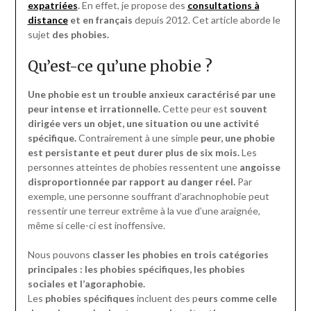
expatriées
.
En effet, je propose des
consultations à
distance
et en français
depuis 2012. Cet article aborde le
sujet
des phobies.
Qu’est-ce qu’une phobie ?
Une phobie est un trouble anxieux caractérisé par une
peur intense et irrationnelle.
Cette peur est
souvent
dirigée vers un objet, une situation ou une activité
spécifique.
Contrairement à une simple
peur, une phobie
est persistante et peut durer plus de six mois.
Les
personnes atteintes de phobies ressentent une
angoisse
disproportionnée par rapport au danger réel.
Par
exemple, une personne souffrant d’arachnophobie peut
ressentir une terreur extrême à la vue d’une araignée,
même si celle-ci est inoffensive.
Nous pouvons
classer les phobies en trois catégories
principales : les phobies spécifiques, les phobies
sociales et l’agoraphobie.
Les
phobies spécifiques
incluent des p
eurs comme celle